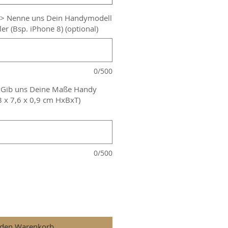
-> Nenne uns Dein Handymodell
er (Bsp. iPhone 8) (optional)
0/500
> Gib uns Deine Maße Handy
,8 x 7,6 x 0,9 cm HxBxT)
0/500
 den Warenkorb