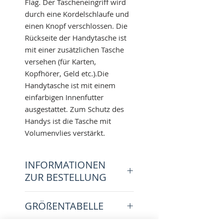
Flag. Der Tascheneingriff wird
durch eine Kordelschlaufe und
einen Knopf verschlossen. Die
Rückseite der Handytasche ist
mit einer zusätzlichen Tasche
versehen (für Karten,
Kopfhörer, Geld etc.).Die
Handytasche ist mit einem
einfarbigen Innenfutter
ausgestattet. Zum Schutz des
Handys ist die Tasche mit
Volumenvlies verstärkt.
INFORMATIONEN
ZUR BESTELLUNG
Bei einem Handy ohne Case gib
GRÖßENTABELLE
bitte Deinen Handyhersteller
und Dein Handymodell an oder