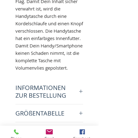
Flag. Damit Dein Inhalt sicher
verwahrt ist, wird die
Handytasche durch eine
Kordelschlaufe und einen Knopf
verschlossen. Die Handytasche
hat ein einfarbiges Innenfutter.
Damit Dein Handy/Smartphone
keinen Schaden nimmt, ist die
komplette Tasche mit
Volumenvlies gepolstert.
INFORMATIONEN
ZUR BESTELLUNG
Bei einem Handy ohne Case gib
GRÖßENTABELLE
bitte Deinen Handyhersteller
und Dein Handymodell an oder
XS ---> Handymaße max. 11.5 x
wähle eine Größe von XS - XXL -
PRODUKTDATEN
6 x 1 cm [HxBxT]
-> siehe Größentabelle. Solltest